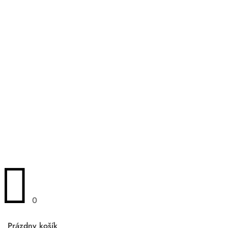
Sledujte nás na sociálnych
sieťach
© Značkové odevy 2026 | Všetky práva
vyhradené.

0
Prázdny košík