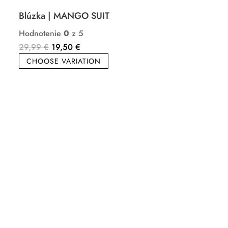
Blúzka | MANGO SUIT
Hodnotenie
0
z 5
Pôvodná
Aktuálna
29,99
€
19,50
€
cena
cena
CHOOSE VARIATION
bola:
je:
29,99 €.
19,50 €.