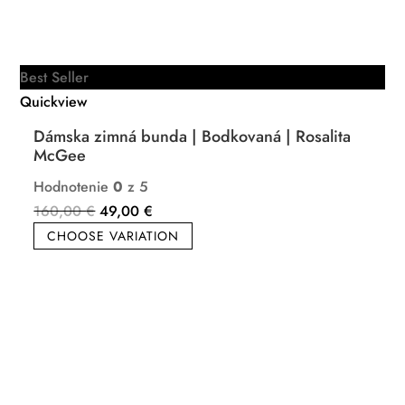
Best Seller
Quickview
Dámska zimná bunda | Bodkovaná | Rosalita
McGee
Hodnotenie
0
z 5
Pôvodná
Aktuálna
160,00
€
49,00
€
cena
cena
CHOOSE VARIATION
bola:
je:
160,00 €.
49,00 €.