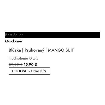
Best Seller
Quickview
Blúzka | Pruhovaný | MANGO SUIT
Hodnotenie
0
z 5
Pôvodná
Aktuálna
29,99
€
19,90
€
cena
cena
CHOOSE VARIATION
bola:
je:
29,99 €.
19,90 €.