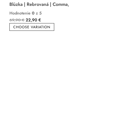
Blúzka | Rebrovaná | Comma,
Hodnotenie
0
z 5
Pôvodná
Aktuálna
69,90
€
22,90
€
cena
cena
CHOOSE VARIATION
bola:
je:
69,90 €.
22,90 €.