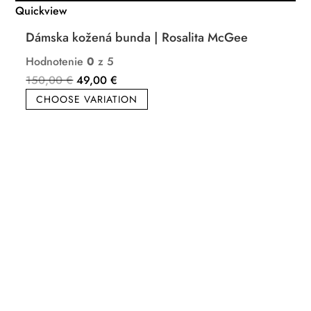
Quickview
Dámska kožená bunda | Rosalita McGee
Hodnotenie
0
z 5
Pôvodná
Aktuálna
150,00
€
49,00
€
cena
cena
CHOOSE VARIATION
bola:
je:
150,00 €.
49,00 €.