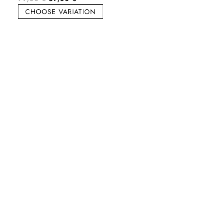
cena
cena
CHOOSE VARIATION
bola:
je:
79,00 €.
39,00 €.