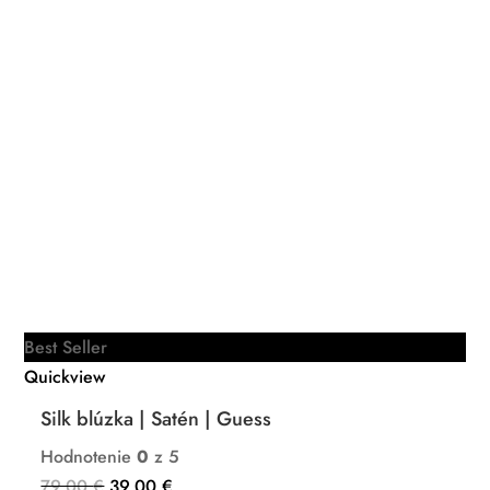
Best Seller
Quickview
Silk blúzka | Satén | Guess
Hodnotenie
0
z 5
Pôvodná
Aktuálna
79,00
€
39,00
€