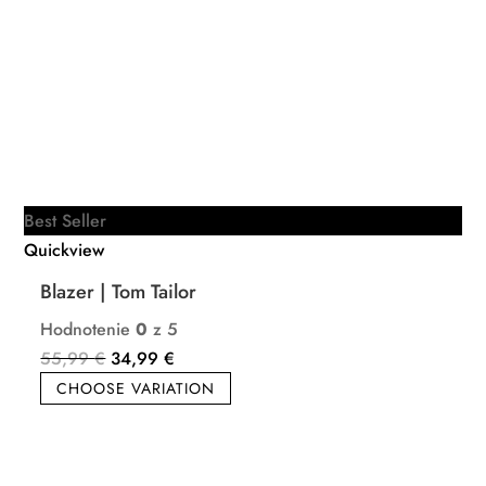
Best Seller
Quickview
Blazer | Tom Tailor
Hodnotenie
0
z 5
Pôvodná
Aktuálna
55,99
€
34,99
€
cena
cena
CHOOSE VARIATION
bola:
je:
55,99 €.
34,99 €.