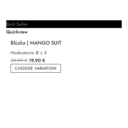
Best Seller
Quickview
Blúzka | MANGO SUIT
Hodnotenie
0
z 5
Pôvodná
Aktuálna
29,99
€
19,90
€
cena
cena
CHOOSE VARIATION
bola:
je:
29,99 €.
19,90 €.